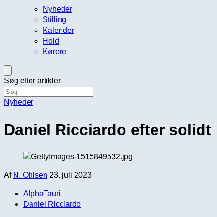
Nyheder
Stilling
Kalender
Hold
Kørere
Søg efter artikler
Nyheder
Daniel Ricciardo efter solid
Af
N. Ohlsen
23. juli 2023
AlphaTauri
Daniel Ricciardo