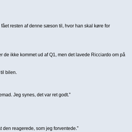
 fået resten af denne sæson til, hvor han skal køre for
øb er de ikke kommet ud af Q1, men det lavede Ricciardo om på
l bilen.
.
remad. Jeg synes, det var ret godt.”
 at den reagerede, som jeg forventede.”