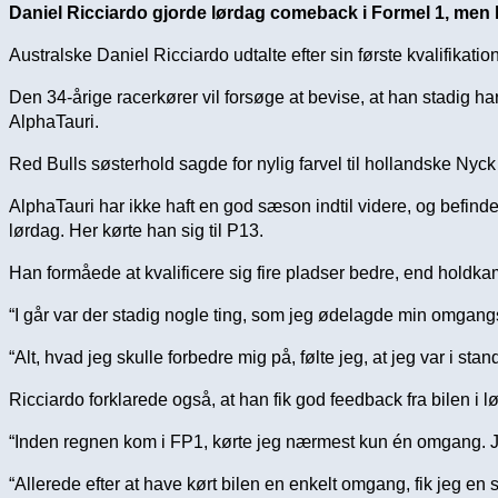
Daniel Ricciardo gjorde lørdag comeback i Formel 1, men h
Australske Daniel Ricciardo udtalte efter sin første kvalifikati
Den 34-årige racerkører vil forsøge at bevise, at han stadig har
AlphaTauri.
Red Bulls søsterhold sagde for nylig farvel til hollandske Nyck d
AlphaTauri har ikke haft en god sæson indtil videre, og befind
lørdag. Her kørte han sig til P13.
Han formåede at kvalificere sig fire pladser bedre, end holdk
“I går var der stadig nogle ting, som jeg ødelagde min omgang
“Alt, hvad jeg skulle forbedre mig på, følte jeg, at jeg var i s
Ricciardo forklarede også, at han fik god feedback fra bilen i 
“Inden regnen kom i FP1, kørte jeg nærmest kun én omgang. Jeg
“Allerede efter at have kørt bilen en enkelt omgang, fik jeg en