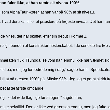
an føler ikke, at han ramte sit niveau 100%.
on som AlphaTauri-kører, at han var på 98% af sit niveau.
, hvad der skal til for at præstere på højeste niveau. Det har han
e Vries, der har skuffet, efter sin debut i Formel 1.
er sig i bunden af konstruktørmesterskabet. I de seneste fire l
ammeraten Yuki Tsunoda, selvom han endnu ikke har vænnet sig ti
stid på, men jeg forbedrede mig i dag,” sagde han til Speedcafe
tand til at nå næsten 100% på. Måske 98%. Jeg tog et pænt skridt f
løbet af de første omgange.
 fik det røde flag lige før stregen,” sagde han,
 smule selvtillid. Den er ikke ved grænsen endnu, men jeg følte,