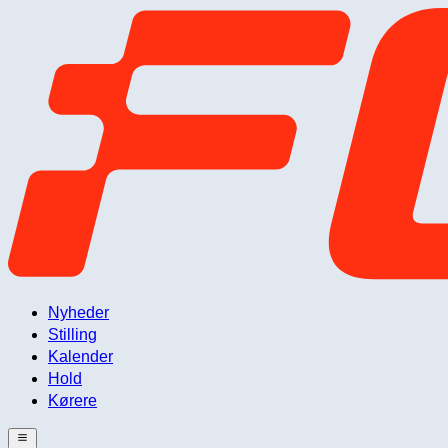
Nyheder
Stilling
Kalender
Hold
Kørere