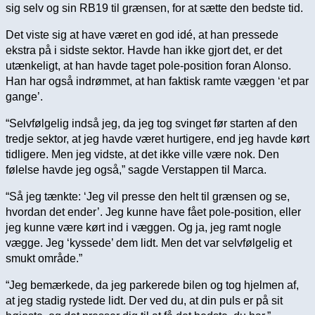
sig selv og sin RB19 til grænsen, for at sætte den bedste tid.
Det viste sig at have været en god idé, at han pressede
ekstra på i sidste sektor. Havde han ikke gjort det, er det
utænkeligt, at han havde taget pole-position foran Alonso.
Han har også indrømmet, at han faktisk ramte væggen ‘et par
gange’.
“Selvfølgelig indså jeg, da jeg tog svinget før starten af den
tredje sektor, at jeg havde været hurtigere, end jeg havde kørt
tidligere. Men jeg vidste, at det ikke ville være nok. Den
følelse havde jeg også,” sagde Verstappen til Marca.
“Så jeg tænkte: ‘Jeg vil presse den helt til grænsen og se,
hvordan det ender’. Jeg kunne have fået pole-position, eller
jeg kunne være kørt ind i væggen. Og ja, jeg ramt nogle
vægge. Jeg ‘kyssede’ dem lidt. Men det var selvfølgelig et
smukt område.”
“Jeg bemærkede, da jeg parkerede bilen og tog hjelmen af,
at jeg stadig rystede lidt. Der ved du, at din puls er på sit