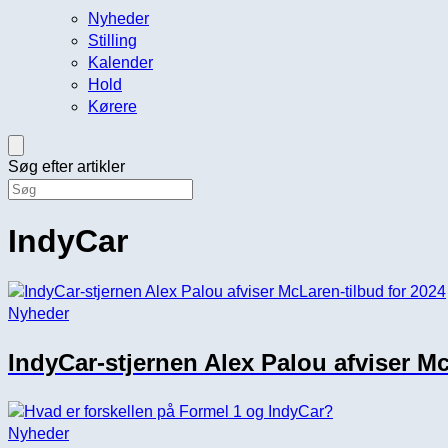
Nyheder
Stilling
Kalender
Hold
Kørere
Søg efter artikler
IndyCar
Nyheder
IndyCar-stjernen Alex Palou afviser Mc
Nyheder